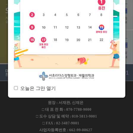
오늘은 그만 열기
주소 : 서울특별시 서초구 방배로 109 서초리더스빌딩 2-5F
(2층 외래접수)
원장 : 서재완, 신재은
□ 대 표 전 화 : 070-7788-9000
□ 도수 상담 및 예약 : 010-5813-9001
□ FAX : 02-3487-9001
사업자등록번호 : 662-99-00627