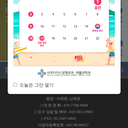
오늘은 그만 열기
주소 : 서울특별시 서초구 방배로 109 서초리더스빌딩 2-5F
(2층 외래접수)
원장 : 서재완, 신재은
□ 대 표 전 화 : 070-7788-9000
□ 도수 상담 및 예약 : 010-5813-9001
□ FAX : 02-3487-9001
사업자등록번호 : 662-99-00627