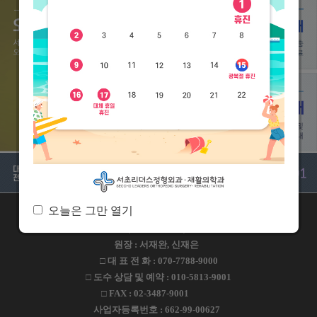
오늘은 그만 열기
주소 : 서울특별시 서초구 방배로 109 서초리더스빌딩 2-5F
(2층 외래접수)
원장 : 서재완, 신재은
□ 대 표 전 화 : 070-7788-9000
□ 도수 상담 및 예약 : 010-5813-9001
□ FAX : 02-3487-9001
사업자등록번호 : 662-99-00627